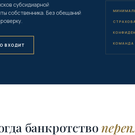
рисков субсидиарной
МИНИМАЛ
ты собственника. Без обещаний
проверку.
СТРАХОВА
КОНФИДЕ
КОМАНДА
О ВХОДИТ
огда банкротство
переп