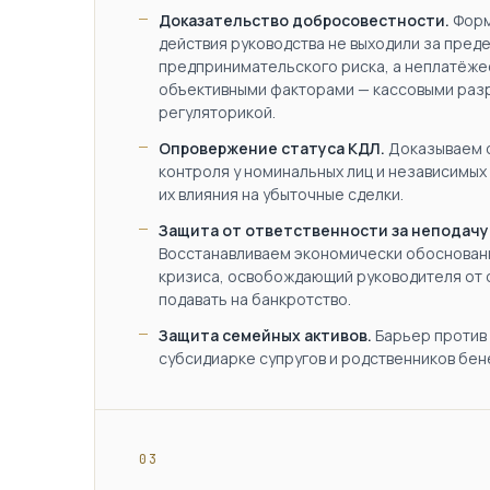
Доказательство добросовестности.
Форм
действия руководства не выходили за пред
предпринимательского риска, а неплатёже
объективными факторами — кассовыми разр
регуляторикой.
Опровержение статуса КДЛ.
Доказываем о
контроля у номинальных лиц и независимых
их влияния на убыточные сделки.
Защита от ответственности за неподачу
Восстанавливаем экономически обоснованн
кризиса, освобождающий руководителя от
подавать на банкротство.
Защита семейных активов.
Барьер против 
субсидиарке супругов и родственников бе
03