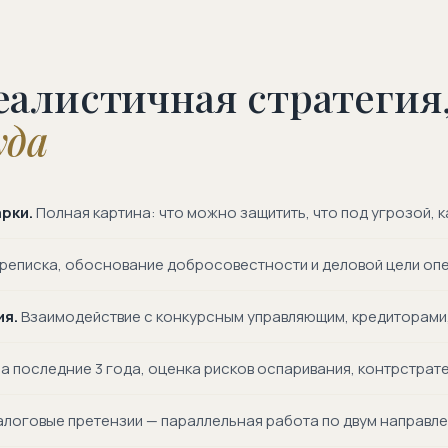
еалистичная стратегия,
уда
арки.
Полная картина: что можно защитить, что под угрозой, к
реписка, обоснование добросовестности и деловой цели опе
я.
Взаимодействие с конкурсным управляющим, кредиторами,
а последние 3 года, оценка рисков оспаривания, контрстрате
алоговые претензии — параллельная работа по двум направле