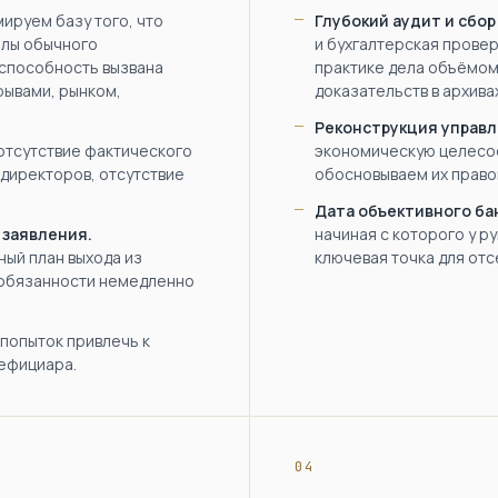
ируем базу того, что
Глубокий аудит и сбор
елы обычного
и бухгалтерская провер
способность вызвана
практике дела объёмом
ывами, рынком,
доказательств в архива
Реконструкция управл
тсутствие фактического
экономическую целесоо
 директоров, отсутствие
обосновываем их право
Дата объективного ба
 заявления.
начиная с которого у р
ый план выхода из
ключевая точка для отс
 обязанности немедленно
попыток привлечь к
нефициара.
04