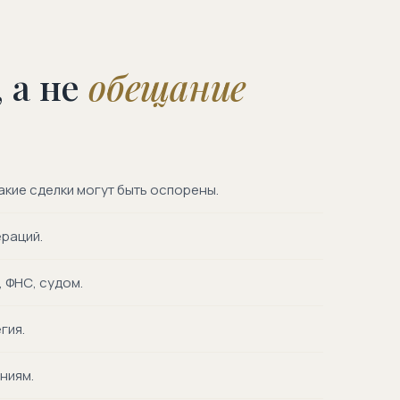
 а не
обещание
акие сделки могут быть оспорены.
раций.
 ФНС, судом.
гия.
ниям.