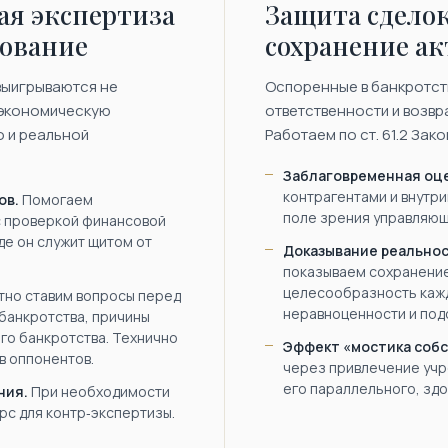
я экспертиза
Защита сделок
рование
сохранение а
выигрываются не
Оспоренные в банкротств
 экономическую
ответственности и возвр
о и реальной
Работаем по ст. 61.2 Закон
Заблаговременная оце
контрагентами и внутри
ов.
Помогаем
поле зрения управляющ
с проверкой финансовой
де он служит щитом от
Доказывание реальнос
показываем сохранение
целесообразность кажд
но ставим вопросы перед
неравноценности и под
банкротства, причины
го банкротства. Технично
Эффект «мостика собс
в оппонентов.
через привлечение учр
его параллельного, здо
ния.
При необходимости
с для контр‑экспертизы.