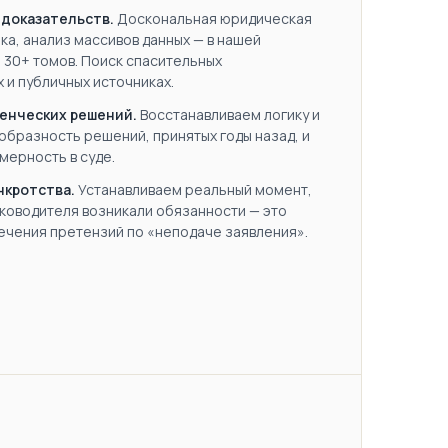
 доказательств.
Доскональная юридическая
ка, анализ массивов данных — в нашей
 30+ томов. Поиск спасительных
х и публичных источниках.
енческих решений.
Восстанавливаем логику и
бразность решений, принятых годы назад, и
мерность в суде.
нкротства.
Устанавливаем реальный момент,
уководителя возникали обязанности — это
ечения претензий по «неподаче заявления».