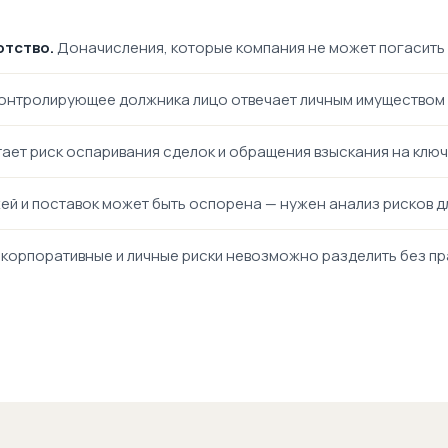
отство.
Доначисления, которые компания не может погасить 
онтролирующее должника лицо отвечает личным имуществом 
ает риск оспаривания сделок и обращения взыскания на клю
ей и поставок может быть оспорена — нужен анализ рисков д
корпоративные и личные риски невозможно разделить без пр