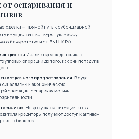
 от оспаривания и
ктивов
е сделки — прямой путь к субсидиарной
ату имущества в конкурсную массу.
а о банкротстве и ст. 54.1 НК РФ.
нка рисков.
Анализ сделок должника с
групповых операций до того, как они попадут в
его.
ти встречного предоставления.
В суде
 синаллагмы и экономическую
ой операции, оспаривая мотивы
озрительности.
твенника».
Не допускаем ситуации, когда
едителя кредиторы получают доступ к активам
рового бизнеса.