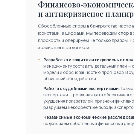
Финансово‑экономическа
и антикризисное плани
Обособленные споры в банкротстве часто 
юристами, а цифрами. Мы переводим спор в
плоскость и оперируем не только правом, н
хозяйственной логикой.
Разработка и защита антикризисных план
менеджменту составить детальный план — 
модели и обоснованностью прогнозов. В су
обвинений в бездействии.
Работа с судебными экспертизами.
Грамот
экспертами — реальная дата объективного 
ухудшения показателей, признаки фиктивно
разрушаем некорректные выводы эксперто
Независимые экономические расследова
подключаем собственный финансовый ресур