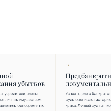
02
рной
Предбанкротн
кания убытков
документальн
, учредители, члены
Успех в деле о банкротс
ают личным имуществом.
суды оценивают историю
равлениям одновременно.
краха. Лучший суд тот, к