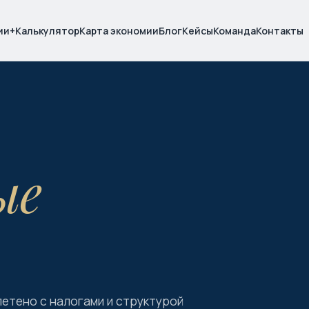
ии
+
Калькулятор
Карта экономии
Блог
Кейсы
Команда
Контакты
ые
етено с налогами и структурой