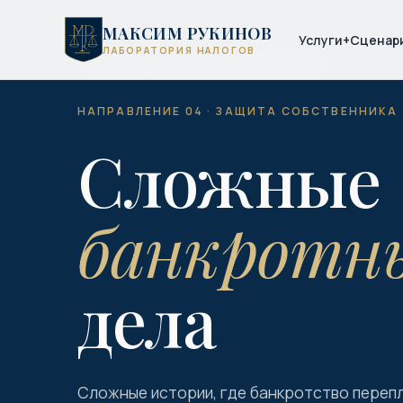
МАКСИМ РУКИНОВ
Услуги
+
Сценар
ЛАБОРАТОРИЯ НАЛОГОВ
ГЛАВНАЯ
УСЛУГИ
·
·
БАНКРОТНЫЕ ДЕЛА
НАПРАВЛЕНИЕ 04 · ЗАЩИТА СОБСТВЕННИКА
Сложные
банкротн
дела
Сложные истории, где банкротство перепл