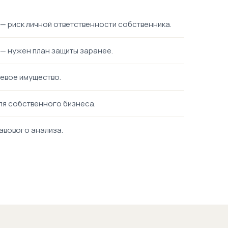
— риск личной ответственности собственника.
— нужен план защиты заранее.
чевое имущество.
ля собственного бизнеса.
авового анализа.