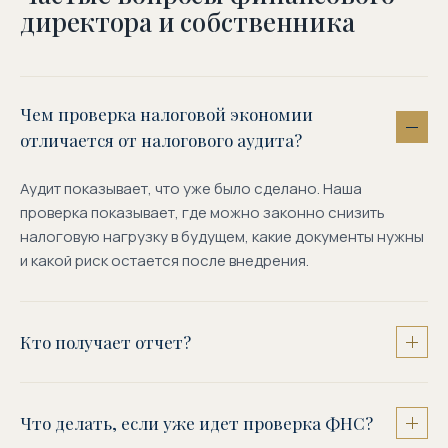
директора и собственника
Чем проверка налоговой экономии
отличается от налогового аудита?
Аудит показывает, что уже было сделано. Наша
проверка показывает, где можно законно снизить
налоговую нагрузку в будущем, какие документы нужны
и какой риск остается после внедрения.
Кто получает отчет?
Полный отчет получают собственник и финансовый
директор. Краткую записку можно подготовить
Что делать, если уже идет проверка ФНС?
отдельно для совета директоров и службы