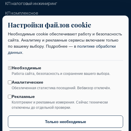
КП налоговый инжиниринг
КП комплексное
Коммерческое предложение
Настройки файлов cookie
Необходимые cookie обеспечивают работу и безопасность
КОНТАКТЫ
сайта. Аналитику и рекламные сервисы включаем только
+7 (995) 597-20-20
по вашему выбору. Подробнее — в
политике обработки
данных
.
Telegram
WhatsApp
Необходимые
Работа сайта, безопасность и сохранение вашего выбора.
Форма обратной связи
Аналитические
Обезличенная статистика посещений. Вебвизор отключён.
Индивидуальный предприниматель Рукинов Максим Владимирович
ОГРНИП 324784700355551, ИНН 780719052777
Рекламные
Коллтрекинг и рекламные измерения. Сейчас технически
отключены до отдельной проверки.
© 2026 «Лаборатория Налогов». Все права защищены.
Только необходимые
Самостоятельная практика Максима Рукинова развивается с 2024
года.