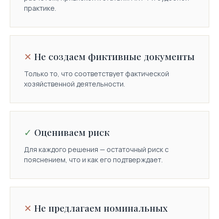
практике.
Первичный анализ запроса от ФНС или описания
ситуации — бесплатный. На созвоне обозначим
стратегию, бюджет и сроки.
+7 (995) 597-20-20
ТЕЛЕФОН
Не создаем фиктивные документы
info@tax-lab.pro
EMAIL
Только то, что соответствует фактической
хозяйственной деятельности.
ЗАЯВКА / ФОРМА 01
ОТВЕТ ЗА 24 ЧАСА
ИМЯ
Оцениваем риск
Для каждого решения — остаточный риск с
пояснением, что и как его подтверждает.
КОМПАНИЯ
Не предлагаем номинальных
ТЕЛЕФОН