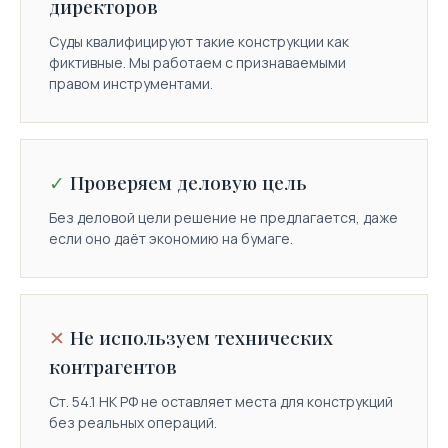
директоров
+7
Суды квалифицируют такие конструкции как
фиктивные. Мы работаем с признаваемыми
КРАТКО О СИТУАЦИИ
правом инструментами.
Проверяем деловую цель
Я даю
согласие на обработку
Без деловой цели решение не предлагается, даже
персональных данных
и
если оно даёт экономию на бумаге.
ознакомлен(а) с
политикой
.
ЗАЯВКА
Не используем технических
контрагентов
Ст. 54.1 НК РФ не оставляет места для конструкций
без реальных операций.