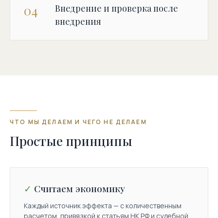
04
Внедрение и проверка после
внедрения
ЧТО МЫ ДЕЛАЕМ И ЧЕГО НЕ ДЕЛАЕМ
Простые принципы
§ СВЯЗАТЬСЯ
Расскажите
Считаем экономику
ситуацию —
Каждый источник эффекта — с количественным
вернёмся за 24 часа.
расчетом, привязкой к статьям НК РФ и судебной