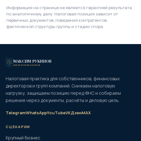
Информация на странице не является гарантией результата
по аналогичному делу. Налоговая позиция зависит от
первичных документов, поведения контрагентов,
фактической структуры группы и стадии спора.
МАКСИМ РУКИНОВ
ЛАБОРАТОРИЯ НАЛОГОВ
Налоговая практика для собственников, финансовых
директоров и групп компаний. Снижаем налоговую
нагрузку, защищаем позицию перед ФНС и собираем
решения через документы, расчёты и деловую цель.
Telegram
WhatsApp
YouTube
VK
Дзен
MAX
СЦЕНАРИИ
Крупный бизнес