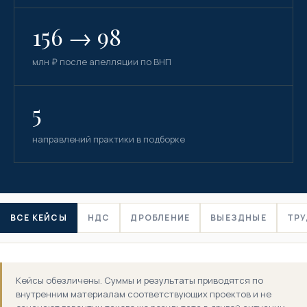
156 → 98
млн ₽ после апелляции по ВНП
5
направлений практики в подборке
ВСЕ КЕЙСЫ
НДС
ДРОБЛЕНИЕ
ВЫЕЗДНЫЕ
ТРУ
Кейсы обезличены. Суммы и результаты приводятся по
внутренним материалам соответствующих проектов и не