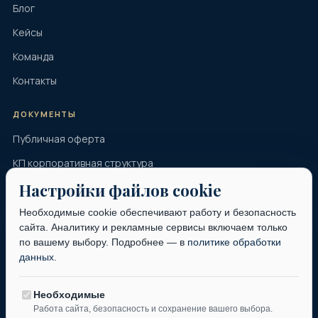
Блог
Кейсы
Команда
Контакты
ДОКУМЕНТЫ
Публичная оферта
КП корпоративная структура
Настройки файлов cookie
КП налоговый инжиниринг
КП комплексное
Необходимые cookie обеспечивают работу и безопасность
сайта. Аналитику и рекламные сервисы включаем только
Коммерческое предложение
по вашему выбору. Подробнее — в
политике обработки
данных
.
КОНТАКТЫ
+7 (995) 597-20-20
Необходимые
Работа сайта, безопасность и сохранение вашего выбора.
Telegram